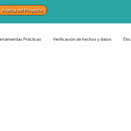
Acerca del Proyecto
erramientas Prácticas
Verificación de hechos y datos
Éti
ción
Artículos de la beca RJI